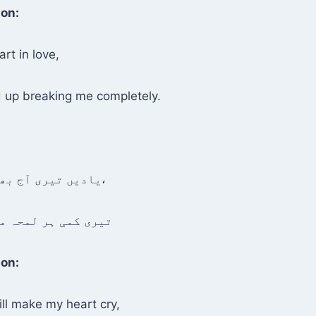
ion:
rt in love,
 up breaking me completely.
یادیں تیری آج بھی دل کو رُلاتی ہیں،
تیری کمی ہر لمحہ م
ion:
ll make my heart cry,