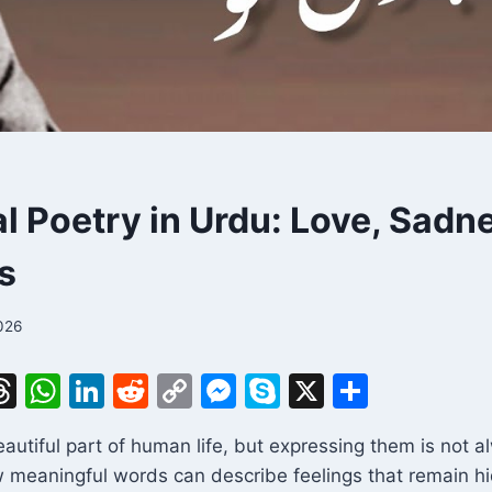
l Poetry in Urdu: Love, Sadn
es
2026
T
W
Li
R
C
M
S
X
S
m
hr
h
n
e
o
e
k
h
autiful part of human life, but expressing them is not a
i
e
at
k
d
p
s
y
ar
 meaningful words can describe feelings that remain hi