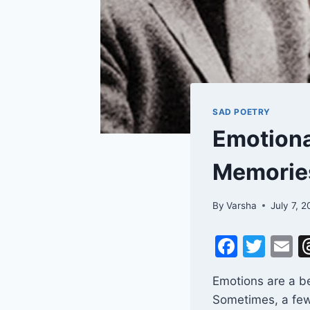
SAD POETRY
Emotiona
Memori
By
Varsha
July 7, 
F
T
E
a
w
Emotions are a be
c
itt
a
Sometimes, a few