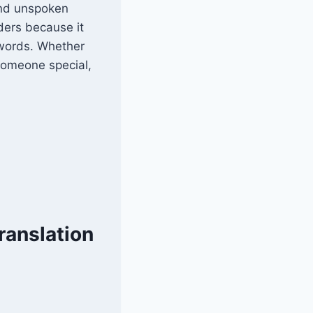
and unspoken
ders because it
 words. Whether
 someone special,
ranslation