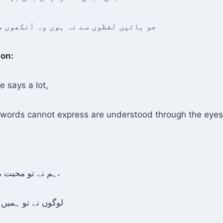
جو باتیں لفظوں سے نہ ہوں وہ آنکھوں س
ion:
 says a lot,
t words cannot express are understood through the eyes
ہم نے تو محبت میں صرف دل دیا تھا،
لوگوں نے تو ہمیں 