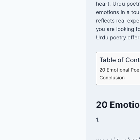
e
er
l
heart. Urdu poet
b
emotions in a to
o
reflects real exp
o
you are looking f
Urdu poetry offer
k
Table of Con
20 Emotional Poet
Conclusion
20 Emotion
1.