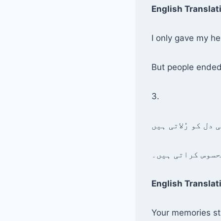
English Translat
I only gave my hea
But people ended
3.
حسوس کراتی ہیں۔
English Translat
Your memories sti