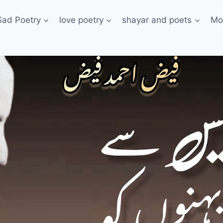
Sad Poetry
love poetry
shayar and poets
Mo