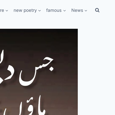
re
new poetry
famous
News