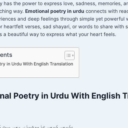
a
s
e
di
y
s
p
e
ry has the power to express love, sadness, memories, 
d
A
dI
t
Li
e
e
uching way.
Emotional poetry in urdu
connects with rea
s
p
n
n
n
eriences and deep feelings through simple yet powerful
p
k
g
or heartfelt verses, sad shayari, or words to share with
s a beautiful way to express what your heart feels.
er
tents
ry in Urdu With English Translation
al Poetry in Urdu With English T
کبھی کبھی خاموشیاں بھی بہت کچھ کہہ جاتی ہیں،