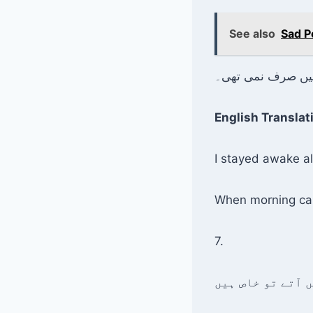
See also
Sad P
میں صرف نمی تھی۔
English Translat
I stayed awake al
When morning cam
7.