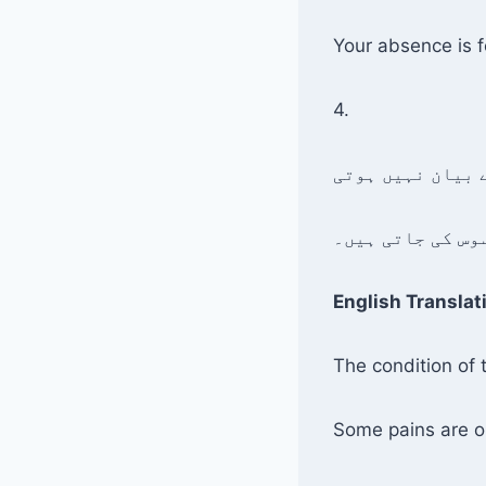
Your absence is f
4.
وس کی جاتی ہیں۔
English Translat
The condition of 
Some pains are on