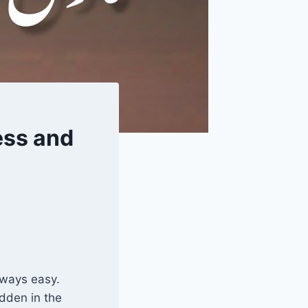
ess and
lways easy.
dden in the