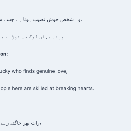
وہ شخص خوش نصیب ہوتا ہے جسے سچی محبت مل جائے،
ورنہ یہاں لوگ دل توڑنے می
ion:
 lucky who finds genuine love,
le here are skilled at breaking hearts.
رات بھر جاگتے رہے تیری یادوں کے ساتھ،